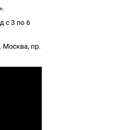
».
 с 3 по 6
 Москва, пр.