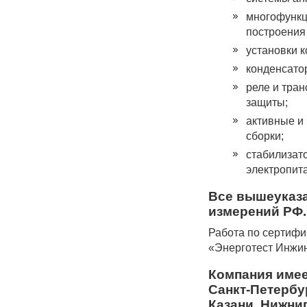
многофункц
построения
установки 
конденсато
реле и тра
защиты;
активные и
сборки;
стабилизат
электропит
Все вышеуказа
измерений РФ.
Работа по сертиф
«Энерготест Инжи
Компания имее
Санкт-Петербу
Казани, Нижни