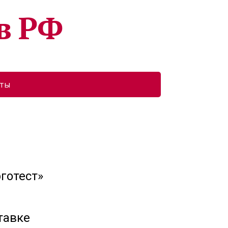
в РФ
кты
готест»
тавке