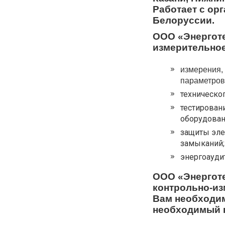
Работает с ор
Белоруссии.
ООО «Энерготе
измерительное
измерения,
параметров
техническо
тестирован
оборудован
защиты элек
замыканий;
энергоаудит
ООО «Энерготе
контрольно-из
Вам необходи
необходимый 