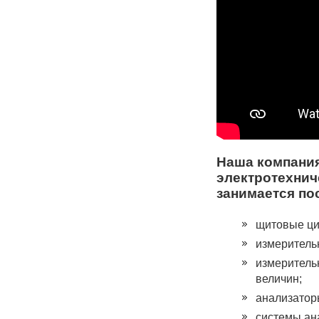
Наша компания
электротехнич
занимается по
щитовые ци
измеритель
измеритель
величин;
анализатор
системы ан