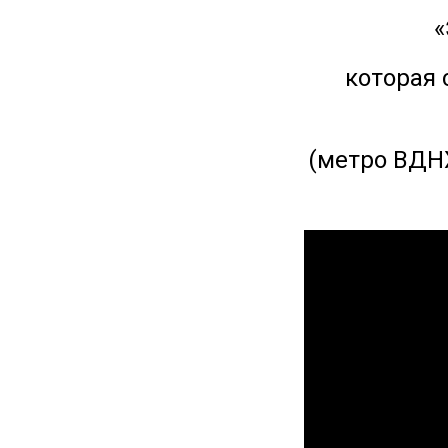
«
которая 
(метро ВДНХ