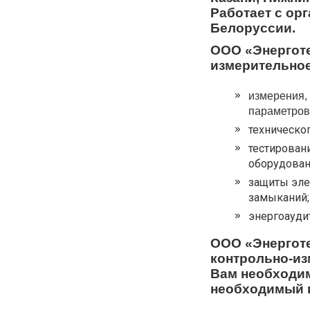
Работает с ор
Белоруссии.
ООО «Энерготе
измерительное
измерения,
параметров
техническо
тестирован
оборудован
защиты элек
замыканий;
энергоаудит
ООО «Энерготе
контрольно-из
Вам необходи
необходимый 