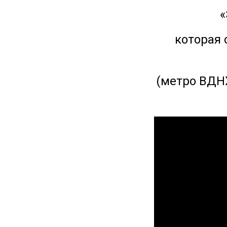
«
которая 
(метро ВДНХ