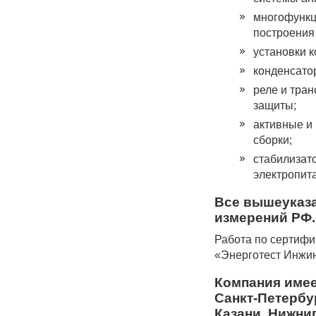
многофункц
построения
установки 
конденсато
реле и тра
защиты;
активные и
сборки;
стабилизат
электропит
Все вышеуказа
измерений РФ.
Работа по сертиф
«Энерготест Инжи
Компания имее
Санкт-Петербу
Казани, Нижни