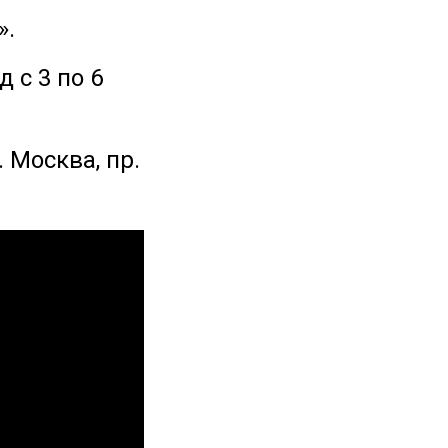
».
 с 3 по 6
 Москва, пр.