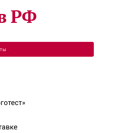
в РФ
кты
готест»
тавке