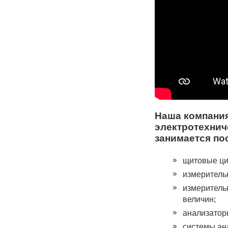
Наша компания
электротехнич
занимается по
щитовые ци
измеритель
измеритель
величин;
анализатор
системы ан