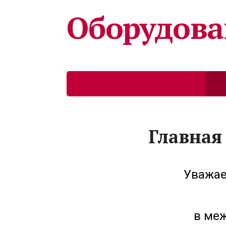
Оборудова
Продажа продукции фирмы CIRCUTOR (
Гл
Главная
Уважае
в ме