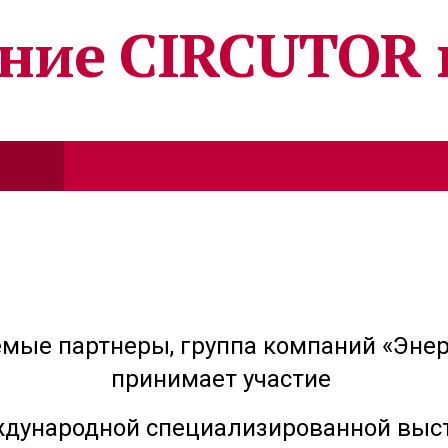
ние CIRCUTOR 
Испания)на территории Российской Федерации
авная
Оборудование
Выставки
Конта
мые партнеры, группа компаний «Энер
принимает участие
ждународной специализированной выс