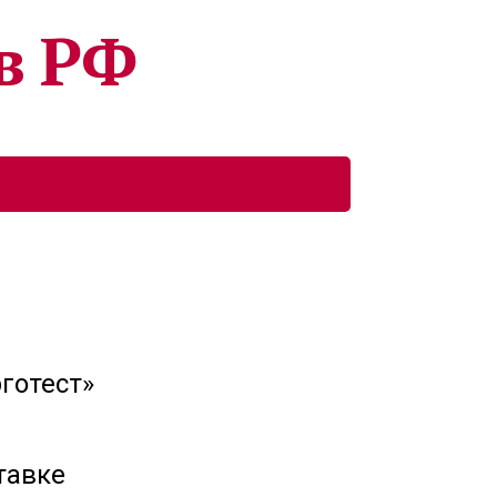
в РФ
кты
готест»
тавке