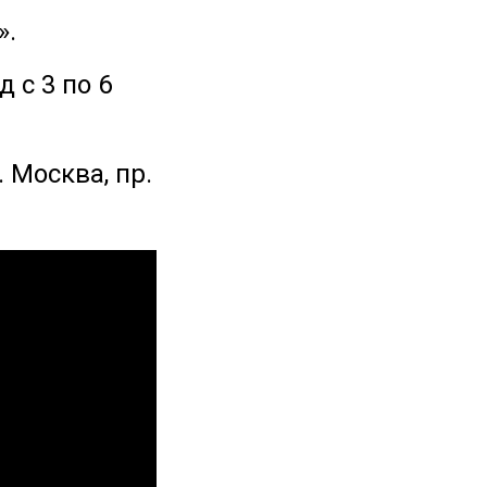
».
 с 3 по 6
 Москва, пр.