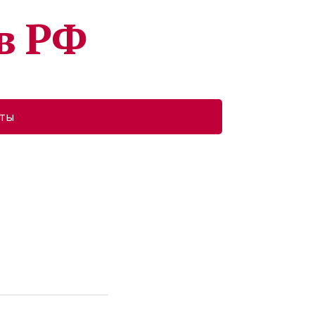
в РФ
кты