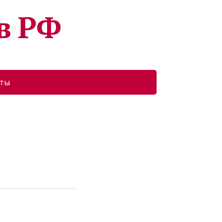
в РФ
кты