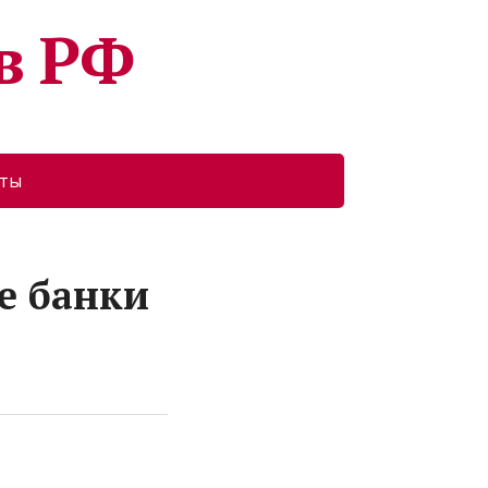
в РФ
кты
е банки